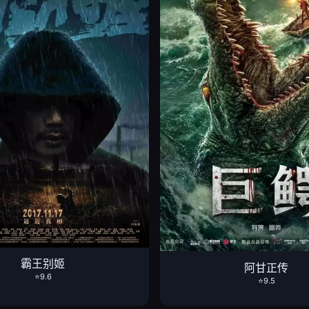
霸王别姬
阿甘正传
⭐9.6
⭐9.5