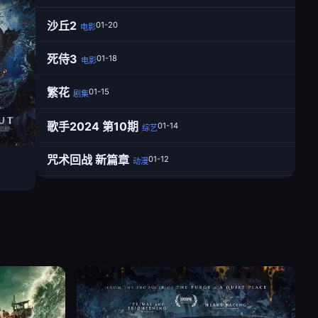
沙丘2
01-20
电影
死侍3
01-18
电影
繁花
01-15
剧集
歌手2024 第10期
01-14
综艺
咒术回战 新篇章
01-12
动漫