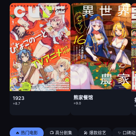
熊家餐馆
1923
⭐9.0
⭐8.7
⭐
🔥 热门电影
📺 高分剧集
🎤 爆款综艺
✨ 口碑