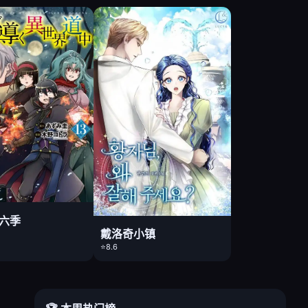
第六季
戴洛奇小镇
⭐8.6