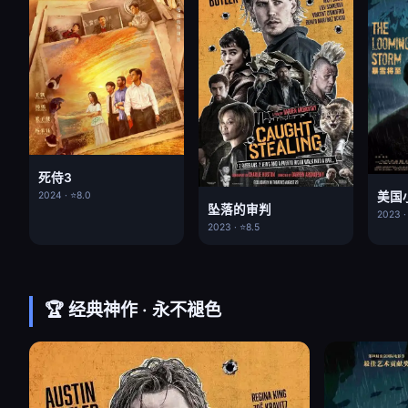
死侍3
美国
2024 · ⭐8.0
坠落的审判
2023 ·
2023 · ⭐8.5
🏆 经典神作 · 永不褪色