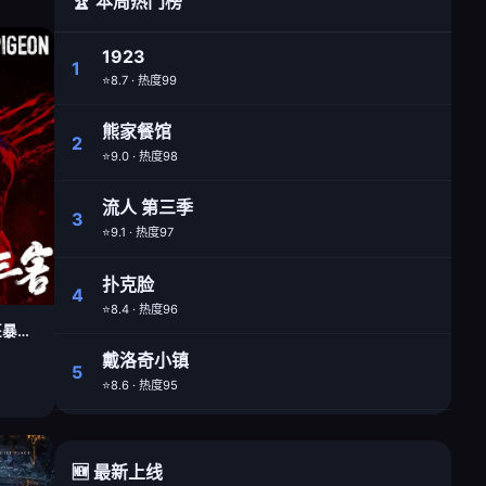
🏆 本周热门榜
1923
1
⭐8.7 · 热度99
熊家餐馆
2
⭐9.0 · 热度98
流人 第三季
3
⭐9.1 · 热度97
扑克脸
4
⭐8.4 · 热度96
疯狂的麦克斯：狂暴女神
戴洛奇小镇
5
⭐8.6 · 热度95
🆕 最新上线