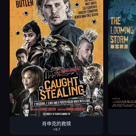
肖申克的救赎
⭐9.7